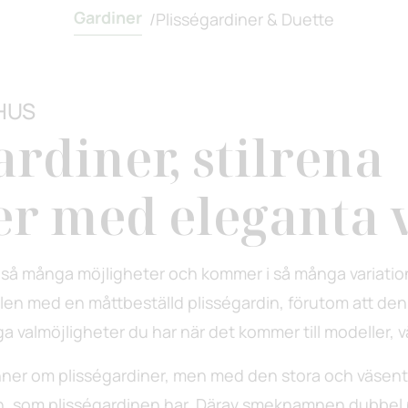
Gardiner
/
Plisségardiner & Duette
HUS
ardiner, stilrena
er med eleganta 
 så många möjligheter och kommer i så många variatio
en med en måttbeställd plisségardin, förutom att den pa
 valmöjligheter du har när det kommer till modeller, vä
ner om plisségardiner, men med den stora och väsentl
 en, som plisségardinen har. Därav smeknamnen dubbel 