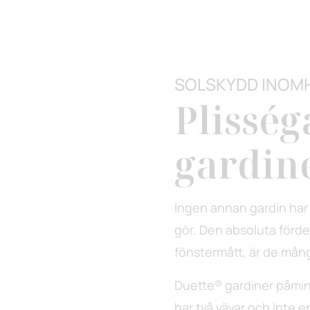
SOLSKYDD INOM
Plisség
gardin
Ingen annan gardin har
gör. Den absoluta fördel
fönstermått, är de många
Duette® gardiner påmin
har två vävar och inte