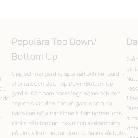
Populära Top Down/
Da
Bottom Up
Svår
de t
Upp och ner gardin, uppifrån och ner gardin
r.
Natt
eller rätt och slätt Top Down/Bottom Up
ar,
Plis
gardin. Kärt barn har många namn och den
sade
filt
är precis vad den har; en gardin som du
Duet
både kan höja traditionellt från botten, och
 i
rumm
sänka från toppen. Insyn och avskärmning
vint
på dina villkor med andra ord. Besök vår butik
glas