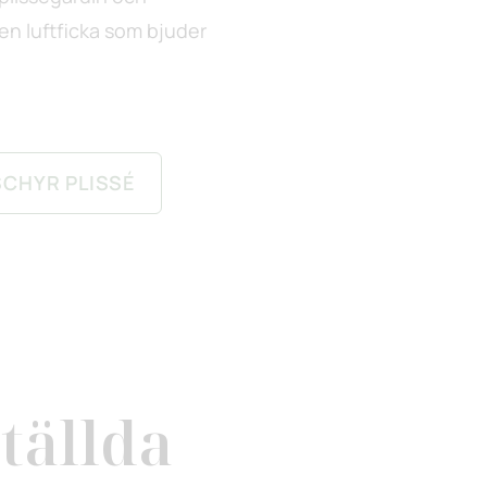
 en luftficka som bjuder
CHYR PLISSÉ
tällda