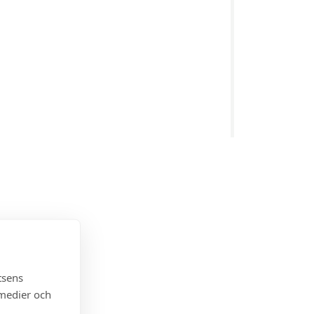
tsens
 medier och