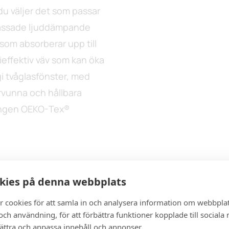
du väljer det som passar
anpassade ljuddämpande
 som absorberar upp till
gieffektiv väv som kan öka
i tvåglasfönster, med
ervunna och hållbara
ringen OEKO-Tex®
kies på denna webbplats
r cookies för att samla in och analysera information om webbpla
ch användning, för att förbättra funktioner kopplade till sociala
bättra och anpassa innehåll och annonser.