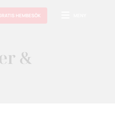
GRATIS HEMBESÖK
MENY
er &