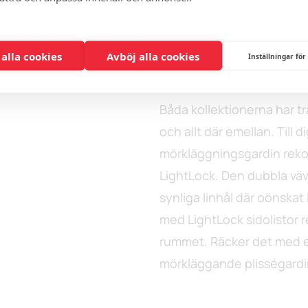
Mörklä
plisség
 alla cookies
Avböj alla cookies
Inställningar för
Båda kollektionerna har 
och allt där emellan. Till 
mörkläggningsgardin rek
LightLock. Den dubbla väv
synliga linhål där oönskat 
med LightLock sidolistor re
rummet. Räcker det med e
mörkläggande plisségardin a