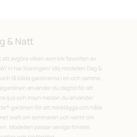
g & Natt
t att avgöra vilken som blir favoriten av
vå? Vi har lösningen! Välj modellen Dag &
 och få båda gardinerna i en och samma.
ségardinen använder du dagtid för att
rera ljus och insyn medan du använder
te® gardinen för att mörklägga och hålla
et svalt om sommaren och varmt om
ern. Modellen passar vanliga fönster,
partier och takfönster.