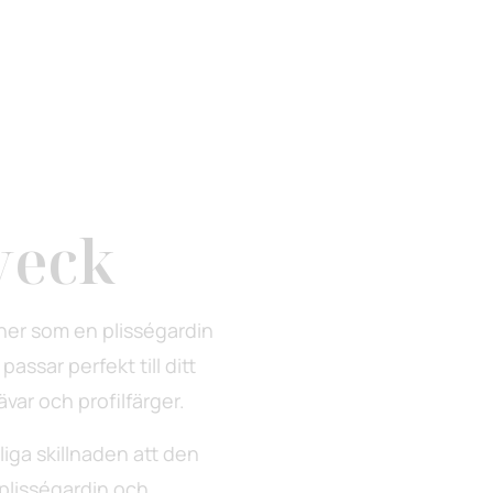
veck
ner som en plisségardin
ssar perfekt till ditt
var och profilfärger.
iga skillnaden att den
plisségardin och