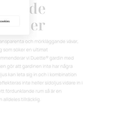
ggande
ardiner
 cookies
transparenta och mörkläggande vävar,
dig som söker en ultimat
ommenderar vi Duette® gardin med
en gör att gardinen inte har några
ljus kan leta sig in och i kombination
flekteras inte heller sidoljus vidare in i
tt fördunklande rum så är en
lldeles tillräcklig.