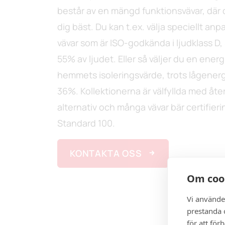
består av en mängd funktionsvävar, där 
dig bäst. Du kan t.ex. välja speciellt 
vävar som är ISO-godkända i ljudklass D,
55% av ljudet. Eller så väljer du en ener
hemmets isoleringsvärde, trots lågenerg
36%. Kollektionerna är välfyllda med åt
alternativ och många vävar bär certifie
Standard 100.
KONTAKTA OSS
Om coo
Vi använde
prestanda o
för att för