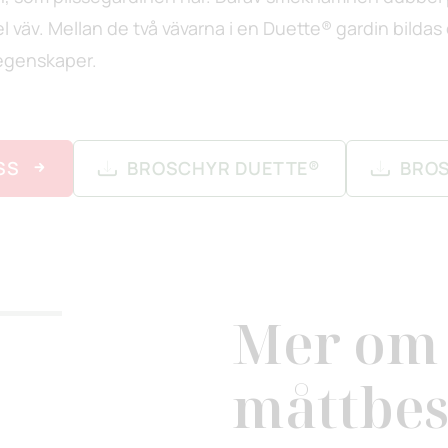
 väv. Mellan de två vävarna i en Duette® gardin bildas
egenskaper.
SS
BROSCHYR DUETTE®
BROS
Mer om
måttbes