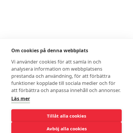
Öppettider
Tierp
Måndag-Fredag: 10-16
Lördag: Tidsbokning
Om cookies på denna webbplats
Uppsala
Vi använder cookies för att samla in och
Måndag- fredag: 8-17
analysera information om webbplatsens
Lördag: 10-13
prestanda och användning, för att förbättra
funktioner kopplade till sociala medier och för
att förbättra och anpassa innehåll och annonser.
Läs mer
Tillåt alla cookies
Avböj alla cookies