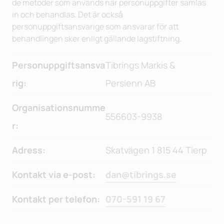
de metoder som används när personuppgifter samlas
in och behandlas. Det är också
personuppgiftsansvarige som ansvarar för att
behandlingen sker enligt gällande lagstiftning.
Personuppgiftsansva
Tibrings Markis &
rig:
Persienn AB
Organisationsnumme
556603-9938
r:
Adress:
Skatvägen 1 815 44 Tierp
Kontakt via e-post:
dan@tibrings.se
Kontakt per telefon:
070-591 19 67