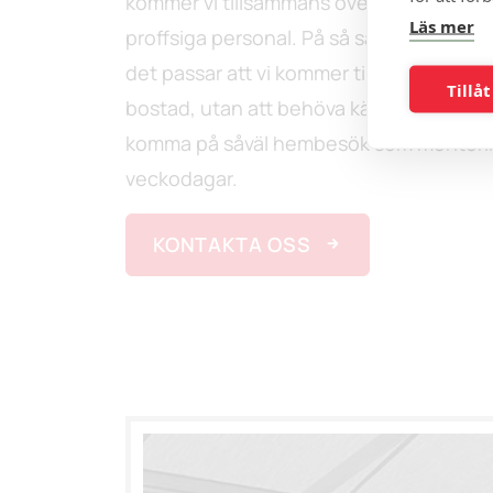
kommer vi tillsammans överens om när d
Läs mer
proffsiga personal. På så sätt kan du sm
det passar att vi kommer till din sommars
Tillåt
bostad, utan att behöva känna tidspress.
komma på såväl hembesök som monterin
veckodagar.
KONTAKTA OSS