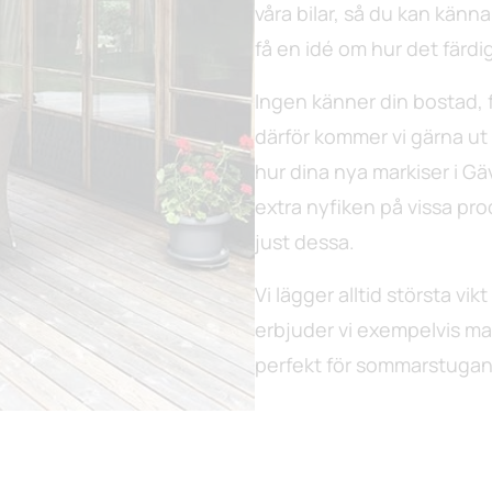
våra bilar, så du kan känna
få en idé om hur det färdi
Ingen känner din bostad, f
därför kommer vi gärna ut ti
hur dina nya markiser i G
extra nyfiken på vissa pro
just dessa.
Vi lägger alltid största vik
erbjuder vi exempelvis mar
perfekt för sommarstugan 