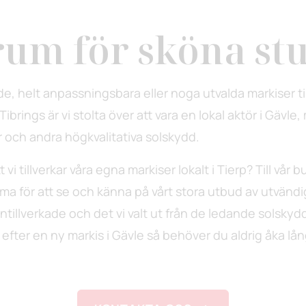
rum för sköna st
ade, helt anpassningsbara eller noga utvalda markiser til
ibrings är vi stolta över att vara en lokal aktör i Gävle
 och andra högkvalitativa solskydd.
 vi tillverkar våra egna markiser lokalt i Tierp? Till vår 
a för att se och känna på vårt stora utbud av utvänd
tillverkade och det vi valt ut från de ledande solskyd
efter en ny markis i Gävle så behöver du aldrig åka lån