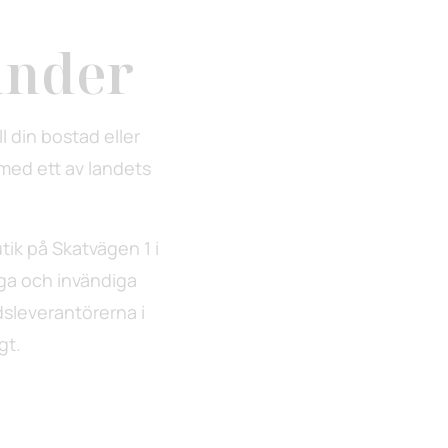
under
l din bostad eller
, med ett av landets
butik på Skatvägen 1 i
iga och invändiga
dsleverantörerna i
gt.