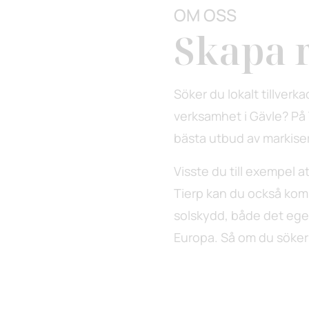
OM OSS
Skapa 
Söker du lokalt tillverk
verksamhet i Gävle? På T
bästa utbud av markiser
Visste du till exempel att
Tierp kan du också komm
solskydd, både det egen
Europa. Så om du söker 