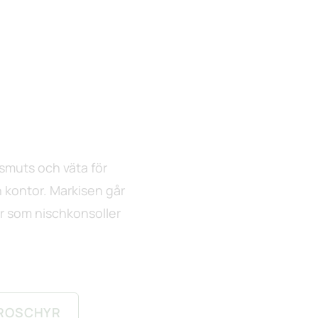
 smuts och väta för
h kontor. Markisen går
ör som nischkonsoller
ROSCHYR