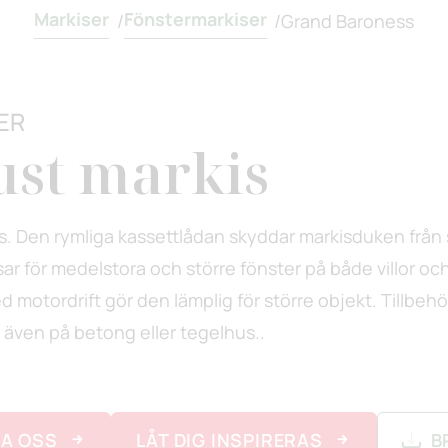
Markiser
Fönstermarkiser
/
/
Grand Baroness
ER
ust markis
is. Den rymliga kassettlådan skyddar markisduken från
sar för medelstora och större fönster på både villor oc
d motordrift gör den lämplig för större objekt. Tillbeh
l även på betong eller tegelhus..
A OSS
LÅT DIG INSPIRERAS
B