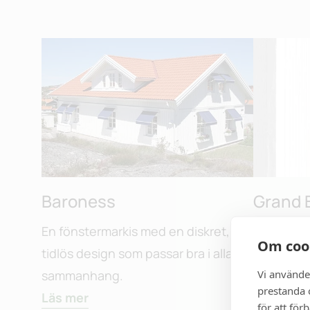
Baroness
Grand 
En fönstermarkis med en diskret,
Kraftigar
Om coo
tidlös design som passar bra i alla
för medel
Vi använde
sammanhang.
både villo
prestanda o
Läs mer
Läs mer
för att för