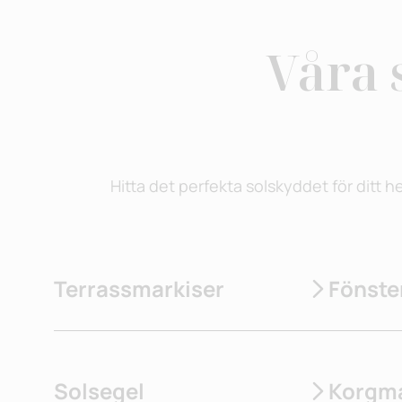
Våra 
Hitta det perfekta solskyddet för ditt 
Terrassmarkiser
Fönste
Solsegel
Korgma