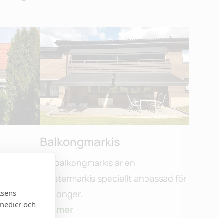
Balkongmarkis
elstora
Vår balkongmarkis är en
upp till 4
fönstermarkis speciellt anpassad för
tsens
nger.
balkonger.
 medier och
Läs mer