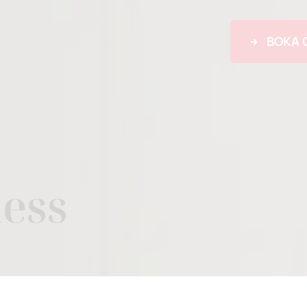
BOKA 
ess