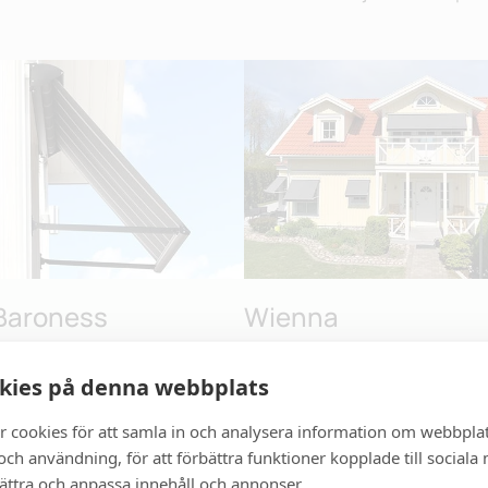
Baroness
Wienna
e fallarmsmarkis som passar
Lämplig för mindre till med
kies på denna webbplats
stora och större fönster på
fönster och fönster-partier 
r cookies för att samla in och analysera information om webbpla
r och kontor.
meters bredd och till balko
ch användning, för att förbättra funktioner kopplade till sociala
Läs mer
bättra och anpassa innehåll och annonser.