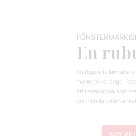
FÖNSTERMARKIS
En rub
Kraftigare fallarmsmark
maximal livs-längd. Pas
att seriekoppla, som me
gör installationen enke
KONTAKT